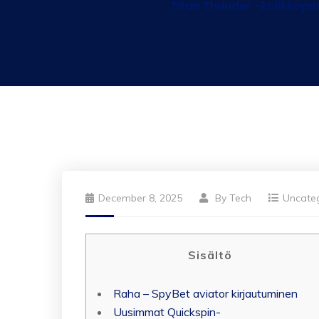
Titan Thunder -kolikkopel
December 8, 2025
By
Tech
Uncate
Sisältö
Raha – SpyBet aviator kirjautuminen
Uusimmat Quickspin-