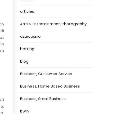
articles
Arts & Entertainment, Photography
än
li
azurcasino
at
in
betting
kä
blog
Business, Customer Service
Business, Home Based Business
Business, Small Business
ti
a,
bwin
a,