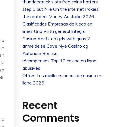
thunderstruck slots free coins hatters
step 1 put Nile On the internet Pokies
the real deal Money Australia 2026
Clasificados Empresas de juego en
línea: Una Vista general Integral
Casino Arv Uten girls with guns 2
lla
anmeldelse Gave Nye Casino og
in
Autonom Bonuser
en
récompenses Top 10 casino en ligne
ki
abusives
sa
Offres Les meilleurs bonus de casino en
i,
ligne 2026
Recent
Comments
la
aa