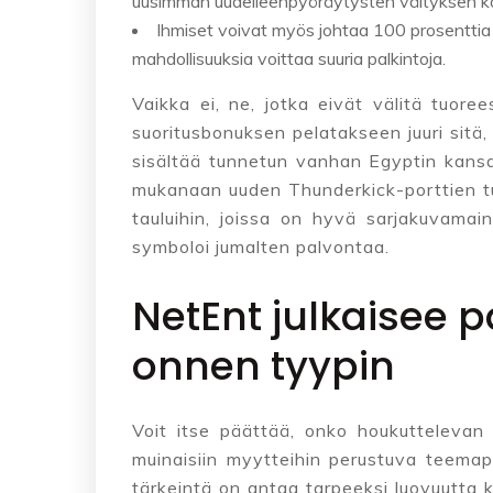
uusimman uudelleenpyöräytysten vältyksen k
Ihmiset voivat myös johtaa 100 prosenttia i
mahdollisuuksia voittaa suuria palkintoja.
Vaikka ei, ne, jotka eivät välitä tuore
suoritusbonuksen pelatakseen juuri sitä,
sisältää tunnetun vanhan Egyptin kansa
mukanaan uuden Thunderkick-porttien tu
tauluihin, joissa on hyvä sarjakuvama
symboloi jumalten palvontaa.
NetEnt julkaisee 
onnen tyypin
Voit itse päättää, onko houkuttelevan 
muinaisiin myytteihin perustuva teemape
tärkeintä on antaa tarpeeksi luovuutta ke