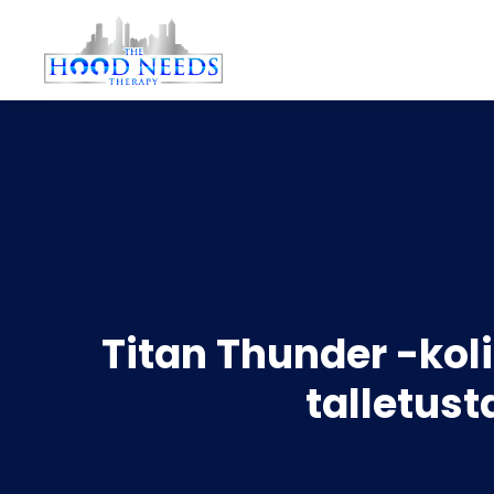
Titan Thunder -kol
talletust