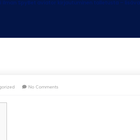
i ilman SpyBet aviator kirjautuminen talletusta – lisä
gorized
No Comments