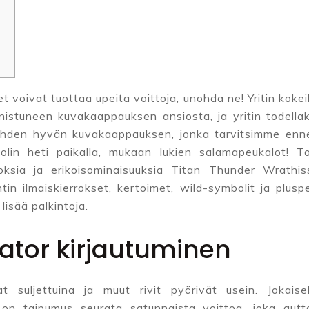
et voivat tuottaa upeita voittoja, unohda ne! Yritin kokei
nnistuneen kuvakaappauksen ansiosta, ja yritin todellak
yhden hyvän kuvakaappauksen, jonka tarvitsimme enn
olin heti paikalla, mukaan lukien salamapeukalot! To
roksia ja erikoisominaisuuksia Titan Thunder Wrathis
n ilmaiskierrokset, kertoimet, wild-symbolit ja pluspel
isää palkintoja.
ator kirjautuminen
 suljettuina ja muut rivit pyörivät usein. Jokaisel
a on taipumus seurata satunnaista voittoa, joka autt