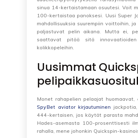
sinua 14-kertaistamaan osuutesi. Voit my
100-kertaistaa panoksesi. Uusi Super Ja
mahdollisuuksia suurempiin voittoihin, ja
paljastuvat pelin aikana. Mutta ei, p
saattavat pitää sitä innovaatioiden 
kolikkopeleihin.
Uusimmat Quicks
pelipaikkasuositu
Monet rahapelien pelaajat huomaavat, e
SpyBet aviator kirjautuminen
jackpotia,
444-kertaisen, jos käytät parasta mahdo
Hades-asemasta 100-prosenttisesti ilma
rahalla, mene johonkin Quickspin-kasinoi