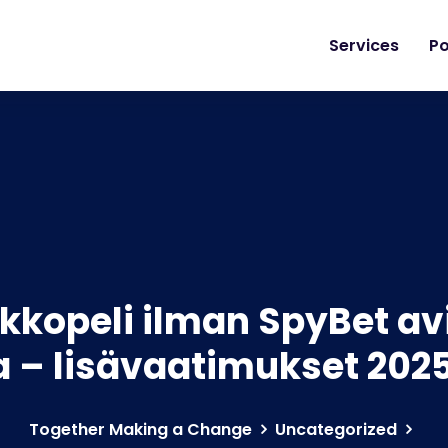
Services
Po
ikkopeli ilman SpyBet av
a – lisävaatimukset 202
Together Making a Change
Uncategorized