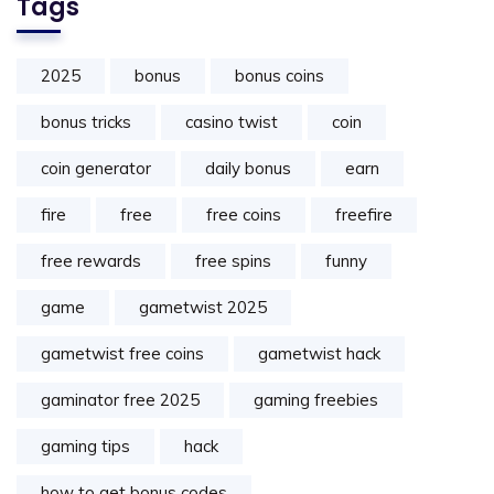
Tags
2025
bonus
bonus coins
bonus tricks
casino twist
coin
coin generator
daily bonus
earn
fire
free
free coins
freefire
free rewards
free spins
funny
game
gametwist 2025
gametwist free coins
gametwist hack
gaminator free 2025
gaming freebies
gaming tips
hack
how to get bonus codes