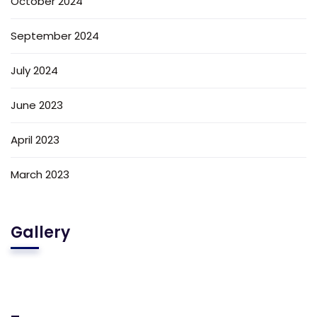
October 2024
September 2024
July 2024
June 2023
April 2023
March 2023
Gallery