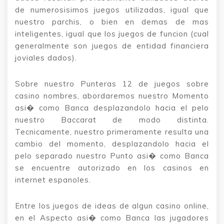
de numerosisimos juegos utilizadas, igual que
nuestro parchis, o bien en demas de mas
inteligentes, igual que los juegos de funcion (cual
generalmente son juegos de entidad financiera
joviales dados).
Sobre nuestro Punteras 12 de juegos sobre
casino nombres, abordaremos nuestro Momento
asi� como Banca desplazandolo hacia el pelo
nuestro Baccarat de modo distinta.
Tecnicamente, nuestro primeramente resulta una
cambio del momento, desplazandolo hacia el
pelo separado nuestro Punto asi� como Banca
se encuentre autorizado en los casinos en
internet espanoles.
Entre los juegos de ideas de algun casino online,
en el Aspecto asi� como Banca las jugadores