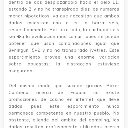
dentro de dos desplazandolo hacia el pelo 11,
estando 2 y no ha transpirado diez los numeros
menor hipoteticos, ya que necesitan que ambos
dados muestren uno o en la barra seis,
respectivamente. Por otro lado, la cantidad seis
seri�a la evaluacion mas comun, pues se puede
obtener que usan combinaciones igual que
8+ningun, 5+2 y no ha transpirado iv+tres. Este
esparcimiento provee una enorme variacion
sobre apuestas; la distraccion estuviese
asegurada.
Del mismo modo que sucede gracias Poker
Caribeno, acerca de Espana no existe
promociones de casino en internet que lleve
dados, pues este esparcimiento nunca
permanece competente en nuestro pueblo. No
obstante, allende del ambito del gambling, los
dados resultan profusamente utilizados acerca