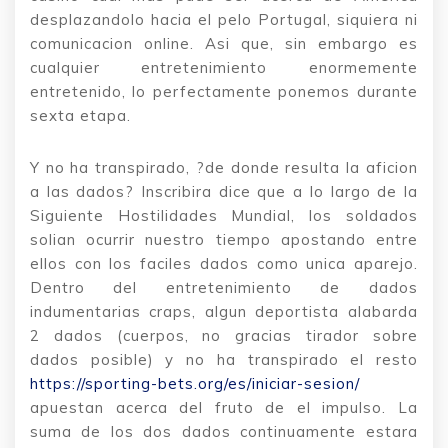
desplazandolo hacia el pelo Portugal, siquiera ni
comunicacion online. Asi que, sin embargo es
cualquier entretenimiento enormemente
entretenido, lo perfectamente ponemos durante
sexta etapa.
Y no ha transpirado, ?de donde resulta la aficion
a las dados? Inscribira dice que a lo largo de la
Siguiente Hostilidades Mundial, los soldados
solian ocurrir nuestro tiempo apostando entre
ellos con los faciles dados como unica aparejo.
Dentro del entretenimiento de dados
indumentarias craps, algun deportista alabarda
2 dados (cuerpos, no gracias tirador sobre
dados posible) y no ha transpirado el resto
https://sporting-bets.org/es/iniciar-sesion/
apuestan acerca del fruto de el impulso. La
suma de los dos dados continuamente estara