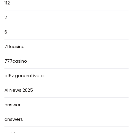
112
2
6
711casino
777casino
a16z generative ai
Ai News 2025
answer
answers