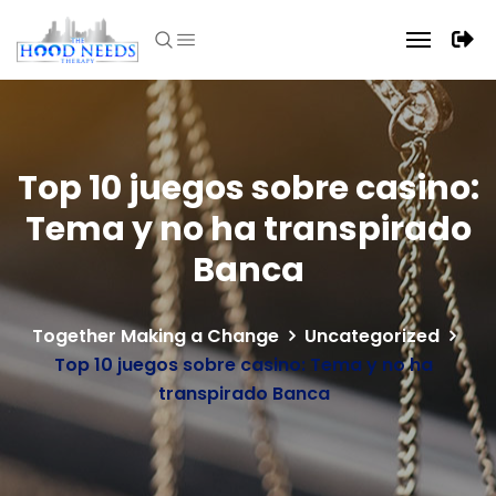
Top 10 juegos sobre casino:
Tema y no ha transpirado
Banca
Together Making a Change
Uncategorized
Top 10 juegos sobre casino: Tema y no ha
transpirado Banca