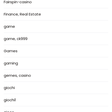
Fairspin-casino
Finance, Real Estate
game
game, ck999
Games
gaming
gemes, casino
giochi
giochi1