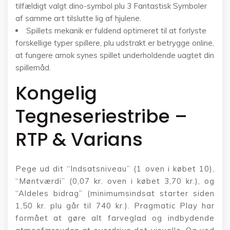
tilfældigt valgt dino-symbol plu 3 Fantastisk Symboler
af samme art tilslutte lig af hjulene.
Spillets mekanik er fuldend optimeret til at forlyste
forskellige typer spillere, plu udstrakt er betrygge online,
at fungere amok synes spillet underholdende uagtet din
spillemåd.
Kongelig
Tegneseriestribe –
RTP & Varians
Pege ud dit “Indsatsniveau” (1 oven i købet 10),
“Møntværdi” (0,07 kr. oven i købet 3,70 kr.), og
“Aldeles bidrag” (minimumsindsat starter siden
1,50 kr. plu går til 740 kr.). Pragmatic Play har
formået at gøre alt farveglad og indbydende