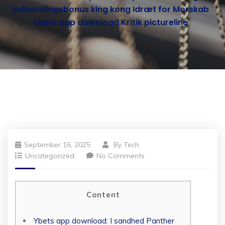
indbetalingsbonus king kong Idræt for Morskab
Ybets app download Kritik pictureline
September 16, 2025
By
Tech
Uncategorized
No Comments
Content
Ybets app download: I sandhed Panther