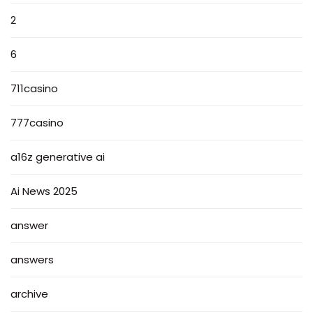
2
6
711casino
777casino
a16z generative ai
Ai News 2025
answer
answers
archive