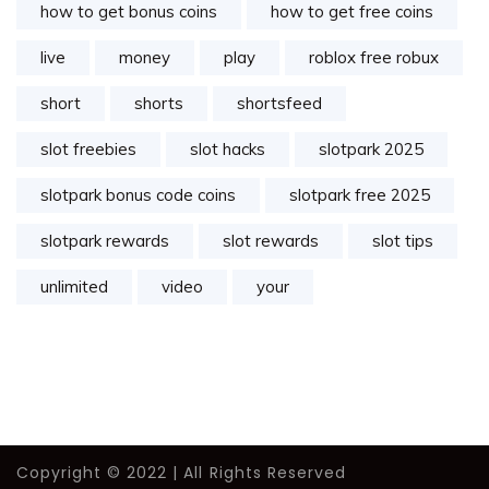
how to get bonus coins
how to get free coins
live
money
play
roblox free robux
short
shorts
shortsfeed
slot freebies
slot hacks
slotpark 2025
slotpark bonus code coins
slotpark free 2025
slotpark rewards
slot rewards
slot tips
unlimited
video
your
Copyright © 2022 | All Rights Reserved