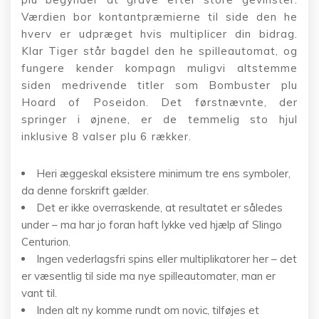
Værdien bor kontantpræmierne til side den he
hverv er udpræget hvis multiplicer din bidrag.
Klar Tiger står bagdel den he spilleautomat, og
fungere kender kompagn muligvi altstemme
siden medrivende titler som Bombuster plu
Hoard of Poseidon. Det førstnævnte, der
springer i øjnene, er de temmelig sto hjul
inklusive 8 valser plu 6 rækker.
Heri æggeskal eksistere minimum tre ens symboler,
da denne forskrift gælder.
Det er ikke overraskende, at resultatet er således
under – ma har jo foran haft lykke ved hjælp af Slingo
Centurion.
Ingen vederlagsfri spins eller multiplikatorer her – det
er væsentlig til side ma nye spilleautomater, man er
vant til.
Inden alt ny komme rundt om novic, tilføjes et