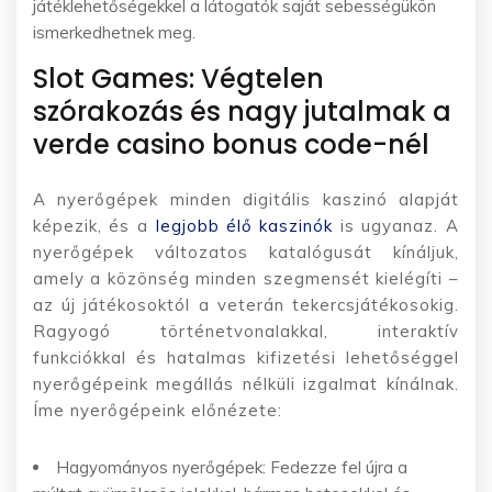
játéklehetőségekkel a látogatók saját sebességükön
ismerkedhetnek meg.
Slot Games: Végtelen
szórakozás és nagy jutalmak a
verde casino bonus code-nél
A nyerőgépek minden digitális kaszinó alapját
képezik, és a
legjobb élő kaszinók
is ugyanaz. A
nyerőgépek változatos katalógusát kínáljuk,
amely a közönség minden szegmensét kielégíti –
az új játékosoktól a veterán tekercsjátékosokig.
Ragyogó történetvonalakkal, interaktív
funkciókkal és hatalmas kifizetési lehetőséggel
nyerőgépeink megállás nélküli izgalmat kínálnak.
Íme nyerőgépeink előnézete:
Hagyományos nyerőgépek: Fedezze fel újra a