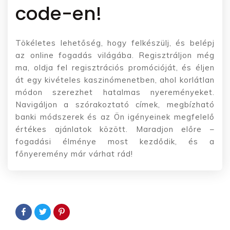
code-en!
Tökéletes lehetőség, hogy felkészülj, és belépj
az online fogadás világába. Regisztráljon még
ma, oldja fel regisztrációs promócióját, és éljen
át egy kivételes kaszinómenetben, ahol korlátlan
módon szerezhet hatalmas nyereményeket.
Navigáljon a szórakoztató címek, megbízható
banki módszerek és az Ön igényeinek megfelelő
értékes ajánlatok között. Maradjon előre –
fogadási élménye most kezdődik, és a
főnyeremény már várhat rád!