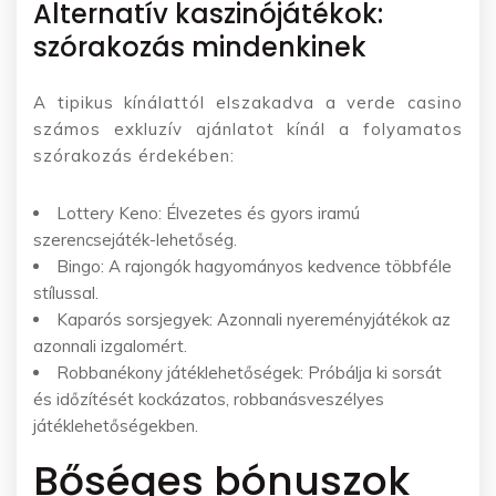
Alternatív kaszinójátékok:
szórakozás mindenkinek
A tipikus kínálattól elszakadva a verde casino
számos exkluzív ajánlatot kínál a folyamatos
szórakozás érdekében:
Lottery Keno: Élvezetes és gyors iramú
szerencsejáték-lehetőség.
Bingo: A rajongók hagyományos kedvence többféle
stílussal.
Kaparós sorsjegyek: Azonnali nyereményjátékok az
azonnali izgalomért.
Robbanékony játéklehetőségek: Próbálja ki sorsát
és időzítését kockázatos, robbanásveszélyes
játéklehetőségekben.
Bőséges bónuszok