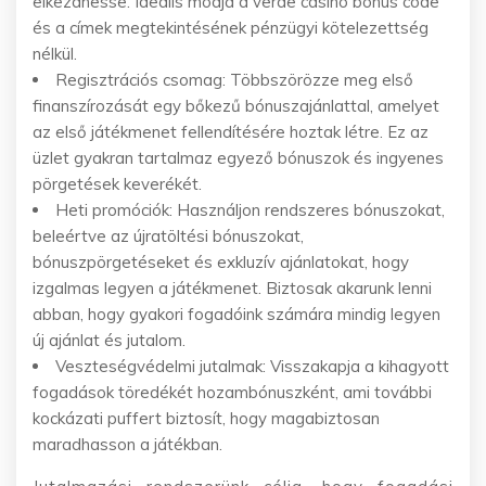
elkezdhesse. Ideális módja a verde casino bonus code
és a címek megtekintésének pénzügyi kötelezettség
nélkül.
Regisztrációs csomag: Többszörözze meg első
finanszírozását egy bőkezű bónuszajánlattal, amelyet
az első játékmenet fellendítésére hoztak létre. Ez az
üzlet gyakran tartalmaz egyező bónuszok és ingyenes
pörgetések keverékét.
Heti promóciók: Használjon rendszeres bónuszokat,
beleértve az újratöltési bónuszokat,
bónuszpörgetéseket és exkluzív ajánlatokat, hogy
izgalmas legyen a játékmenet. Biztosak akarunk lenni
abban, hogy gyakori fogadóink számára mindig legyen
új ajánlat és jutalom.
Veszteségvédelmi jutalmak: Visszakapja a kihagyott
fogadások töredékét hozambónuszként, ami további
kockázati puffert biztosít, hogy magabiztosan
maradhasson a játékban.