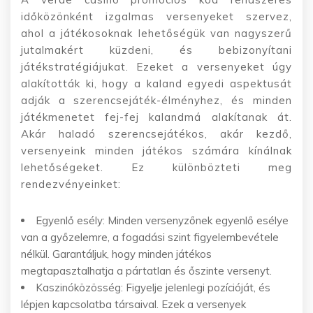
időközönként izgalmas versenyeket szervez,
ahol a játékosoknak lehetőségük van nagyszerű
jutalmakért küzdeni, és bebizonyítani
játékstratégiájukat. Ezeket a versenyeket úgy
alakították ki, hogy a kaland egyedi aspektusát
adják a szerencsejáték-élményhez, és minden
játékmenetet fej-fej kalandmá alakítanak át.
Akár haladó szerencsejátékos, akár kezdő,
versenyeink minden játékos számára kínálnak
lehetőségeket. Ez különbözteti meg
rendezvényeinket:
Egyenlő esély: Minden versenyzőnek egyenlő esélye
van a győzelemre, a fogadási szint figyelembevétele
nélkül. Garantáljuk, hogy minden játékos
megtapasztalhatja a pártatlan és őszinte versenyt.
Kaszinóközösség: Figyelje jelenlegi pozícióját, és
lépjen kapcsolatba társaival. Ezek a versenyek