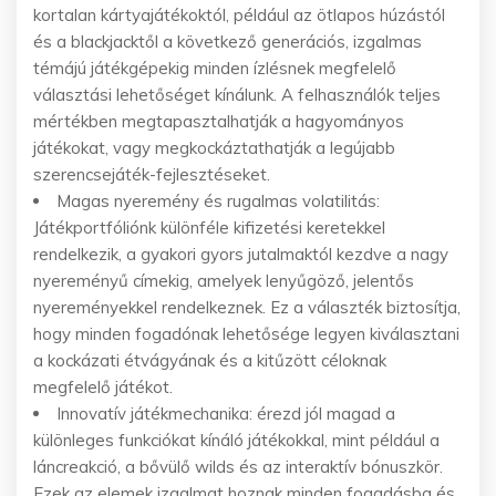
kortalan kártyajátékoktól, például az ötlapos húzástól
és a blackjacktől a következő generációs, izgalmas
témájú játékgépekig minden ízlésnek megfelelő
választási lehetőséget kínálunk. A felhasználók teljes
mértékben megtapasztalhatják a hagyományos
játékokat, vagy megkockáztathatják a legújabb
szerencsejáték-fejlesztéseket.
Magas nyeremény és rugalmas volatilitás:
Játékportfóliónk különféle kifizetési keretekkel
rendelkezik, a gyakori gyors jutalmaktól kezdve a nagy
nyereményű címekig, amelyek lenyűgöző, jelentős
nyereményekkel rendelkeznek. Ez a választék biztosítja,
hogy minden fogadónak lehetősége legyen kiválasztani
a kockázati étvágyának és a kitűzött céloknak
megfelelő játékot.
Innovatív játékmechanika: érezd jól magad a
különleges funkciókat kínáló játékokkal, mint például a
láncreakció, a bővülő wilds és az interaktív bónuszkör.
Ezek az elemek izgalmat hoznak minden fogadásba és