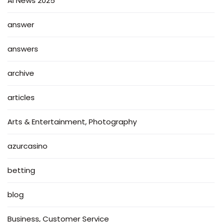
Ai News 2025
answer
answers
archive
articles
Arts & Entertainment, Photography
azurcasino
betting
blog
Business, Customer Service