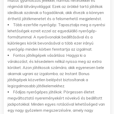
múltat ​​gyümölcsös jelekkel, hármas hetesekkel és
régimódi látványvilággal. Ezek az örökké tartó játékok
ideálisak azoknak a fogadóknak, akik élvezik a könnyen
érthető játékmenetet és a felismerhető megjelenést.
Több ezerféle nyerőgép: Tapasztalja meg a nyerési
lehetőségek ezreit ezzel az egyedülálló nyerőgép-
formátummal. A nyerővonalak beállításával és a
különleges körök bevonásával a több ezer irányú
nyerőgép minden körben fenntartja az izgalmat.
Fontos játékgépek vásárlása: Hagyja ki a
várakozást, és késedelem nélkül nyissa meg az extra
köröket. Azon játékosok számára, akik egyenesen bele
akarnak ugrani az izgalomba, az Instant Bonus
játékgépek közvetlen belépést biztosítanak a
legizgalmasabb játékelemekhez.
Fődíjas nyerőgépes játékok: Pörgessen életet
megváltoztató nyereményekért növekvő és beállított
jackpotokkal. Minden egyes rotációval lehetőséged van
egy nagy győzelem megszerzésére, amely nagy