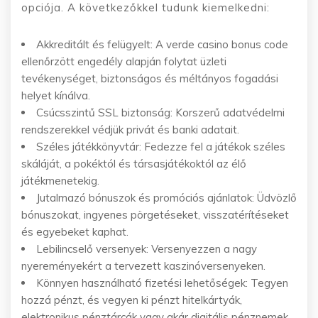
opciója. A következőkkel tudunk kiemelkedni:
Akkreditált és felügyelt: A verde casino bonus code
ellenőrzött engedély alapján folytat üzleti
tevékenységet, biztonságos és méltányos fogadási
helyet kínálva.
Csúcsszintű SSL biztonság: Korszerű adatvédelmi
rendszerekkel védjük privát és banki adatait.
Széles játékkönyvtár: Fedezze fel a játékok széles
skáláját, a pokéktól és társasjátékoktól az élő
játékmenetekig.
Jutalmazó bónuszok és promóciós ajánlatok: Üdvözlő
bónuszokat, ingyenes pörgetéseket, visszatérítéseket
és egyebeket kaphat.
Lebilincselő versenyek: Versenyezzen a nagy
nyereményekért a tervezett kaszinóversenyeken.
Könnyen használható fizetési lehetőségek: Tegyen
hozzá pénzt, és vegyen ki pénzt hitelkártyák,
elektronikus pénztárcák vagy akár digitális pénznemek