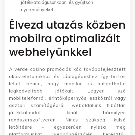
játékkatalógusunkban, és gyűjtsön
nyereményeket!
Élvezd utazás közben
mobilra optimalizált
webhelyünkkel
A verde casino promóciós kód továbbfejlesztett
okostelefonokhoz és táblagépekhez, így biztos
lehet benne, hogy mobilon is hallgathatja
legkedveltebb játékait. Legyen szó
mobiltelefonról, érintőképernyős eszközről vagy
asztali számítógépről, weboldalunk hibátlan
játékkalandot kínál bármilyen
rendszerszoftveren. Nincs szükség külső
letöltésre – egyszerűen nyissa meg
platformunkat webböngészőjén keresztül.