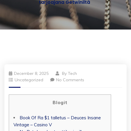
tarjoajana Getwiniltä
December 8, 2025
By
Tech
Uncategorized
No Comments
Blogit
Book Of Ra $1 talletus – Deuces Insane
Vintage – Casino V