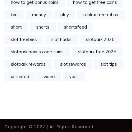
how to get bonus coins
how to get free coins
live
money
play
roblox free robux
short
shorts
shortsfeed
slot freebies
slot hacks
slotpark 2025
slotpark bonus code coins
slotpark free 2025
slotpark rewards
slot rewards
slot tips
unlimited
video
your
Copyright © 2022 | All Rights Reserved