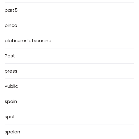
part5
pinco
platinumslotscasino
Post
press
Public
spain
spel
spelen