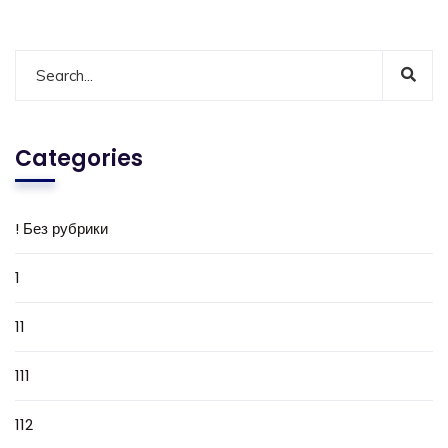
Categories
! Без рубрики
1
11
111
112