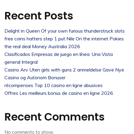
Recent Posts
Delight in Queen Of your own furious thunderstruck slots
free coins hatters step 1 put Nile On the internet Pokies
the real deal Money Australia 2026
Clasificados Empresas de juego en línea: Una Vista
general Integral
Casino Arv Uten girls with guns 2 anmeldelse Gave Nye
Casino og Autonom Bonuser
récompenses Top 10 casino en ligne abusives
Offres Les meilleurs bonus de casino en ligne 2026
Recent Comments
No comments to show.