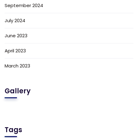
September 2024
July 2024
June 2023
April 2023
March 2023
Gallery
Tags