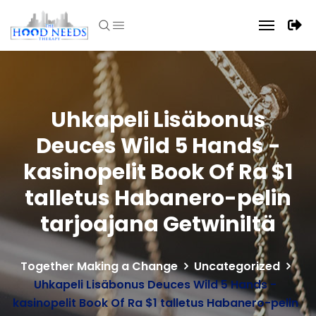
Uhkapeli Lisäbonus
Deuces Wild 5 Hands -
kasinopelit Book Of Ra $1
talletus Habanero-pelin
tarjoajana Getwiniltä
Together Making a Change
Uncategorized
Uhkapeli Lisäbonus Deuces Wild 5 Hands -
kasinopelit Book Of Ra $1 talletus Habanero-pelin