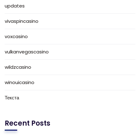
updates
vivaspincasino
voxcasino
vulkanvegascasino
wildzcasino
winouicasino
Текста
Recent Posts