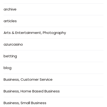
archive
articles
Arts & Entertainment, Photography
azurcasino
betting
blog
Business, Customer Service
Business, Home Based Business
Business, Small Business