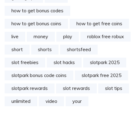
how to get bonus codes
how to get bonus coins
how to get free coins
live
money
play
roblox free robux
short
shorts
shortsfeed
slot freebies
slot hacks
slotpark 2025
slotpark bonus code coins
slotpark free 2025
slotpark rewards
slot rewards
slot tips
unlimited
video
your