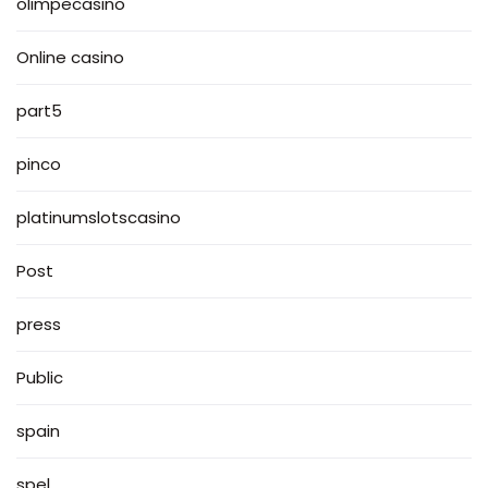
olimpecasino
Online casino
part5
pinco
platinumslotscasino
Post
press
Public
spain
spel