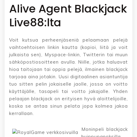
Alive Agent Blackjack
Live88:lta
Voit kutsua perheenjäseniä pelaamaan pelejä
vaihtoehtoisen linkin kautta (kopioi, liitä ja voit
julkaista sen), Myspace-linkin, Twitterin tai muun
sähköpostiosoitteen avulla. Niille, jotka haluavat
hioa taitojaan tai oppia pelejä, ilmainen blackjack
tarjoaa aina jotakin. Uusi digitaalinen asiantuntija
tuo sitten pelin jokaiselle jaolle, jossa on voitto
käyttäjälle, tasapeli tai voitto jakajalle. Yhden
pelaajan blackjack on erityisen hyvä aloittelijoille,
koska se antaa sinun pelata jopa kolmea jakoa
kerrallaan.
Moninpeli blackjack
huippupanoksilla