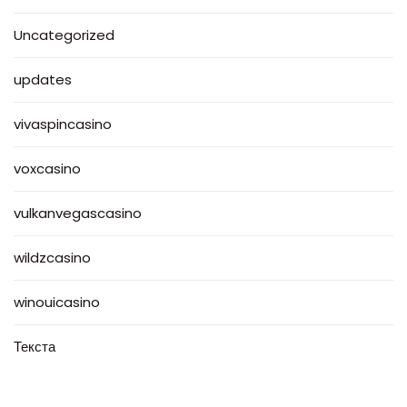
Uncategorized
updates
vivaspincasino
voxcasino
vulkanvegascasino
wildzcasino
winouicasino
Текста