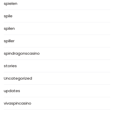
spielen
spile
spilen
spiller
spindragonscasino
stories
Uncategorized
updates
vivaspincasino