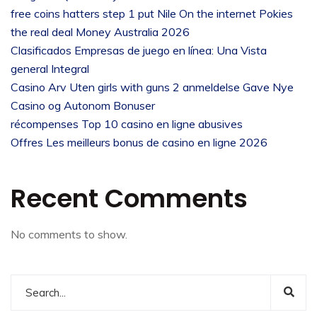
free coins hatters step 1 put Nile On the internet Pokies
the real deal Money Australia 2026
Clasificados Empresas de juego en línea: Una Vista
general Integral
Casino Arv Uten girls with guns 2 anmeldelse Gave Nye
Casino og Autonom Bonuser
récompenses Top 10 casino en ligne abusives
Offres Les meilleurs bonus de casino en ligne 2026
Recent Comments
No comments to show.