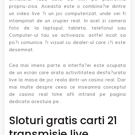
propriu-zisa. Aceasta este o combina?ie dintre
un video live ?i un joc computerizat, unde vei fi
intampinat de un crupier real. In acel zi camera
foto de la laptopul, tableta, telefonul sau
Computer-ul tau se activeaza, astfel incat sa
po?i comunica ?i vizual cu dealer-ul care i?i este
desemnat.
Cea mai imens parte a interfa?ei este ocupata
de un ecran care arata activititatea desfa?urata
live la masa de joc reala dintr-un casino real. Dar
mai multe despre ceea ce inseamna conceptul
de casino real time afli intrand pe pagina
dedicata acestuia pe .
Sloturi gratis carti 21
transmisie live