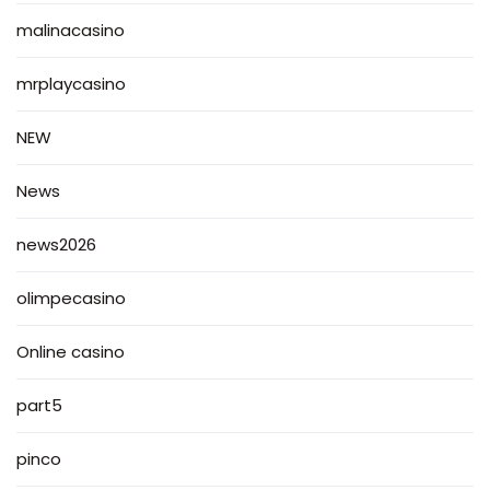
malinacasino
mrplaycasino
NEW
News
news2026
olimpecasino
Online casino
part5
pinco