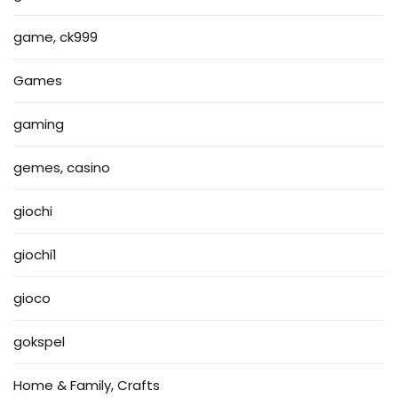
game, ck999
Games
gaming
gemes, casino
giochi
giochi1
gioco
gokspel
Home & Family, Crafts