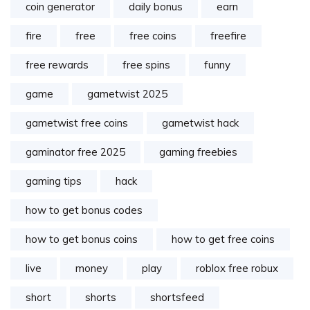
coin generator
daily bonus
earn
fire
free
free coins
freefire
free rewards
free spins
funny
game
gametwist 2025
gametwist free coins
gametwist hack
gaminator free 2025
gaming freebies
gaming tips
hack
how to get bonus codes
how to get bonus coins
how to get free coins
live
money
play
roblox free robux
short
shorts
shortsfeed