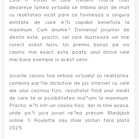
deoarece lumea virtuala se imbina atat de mult
cu realitatea incat pare ca formeaza o singura
entitate de care e?ti capabil beneficia la
maximum. Cum anume? Domeniul jocurilor de
destin este, practic, cel care ilustreaza cel mai
corect acest lucru. Un premiu bonus pe viu
casino, mai exact, este, poate, unul dintre cele
mai bune exemple in acest sens.
Jocurile casino live imbina virtualul cu realitatea,
combina par?ile atractive de joc internet cu cele
ale unui cazinou fizic, rezultatul fiind unul inedit
de care te ai posibilitatea mul?umi la maximum.
Practic, e?ti intr-un casino fizic, dar la tine acasa,
unde po?i juca jocuri re?ea precum Blackjack
online ?i Roulette sau chiar sloturi fara plata
2025.