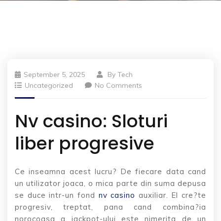
September 5, 2025
By
Tech
Uncategorized
No Comments
Nv casino: Sloturi
liber progresive
Ce inseamna acest lucru? De fiecare data cand
un utilizator joaca, o mica parte din suma depusa
se duce intr-un fond
nv casino
auxiliar. El cre?te
progresiv, treptat, pana cand combina?ia
norocoasa a jackpot-ului este nimerita de un