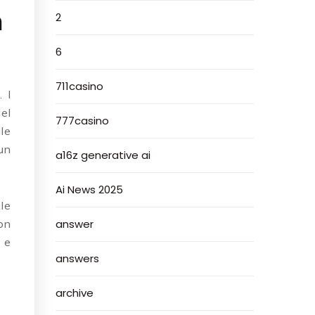
n
2
6
711casino
. I
el
777casino
lle
 un
a16z generative ai
Ai News 2025
le
on
answer
 e
answers
archive