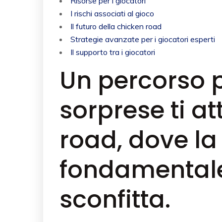
Risorse per i giocatori
I rischi associati al gioco
Il futuro della chicken road
Strategie avanzate per i giocatori esperti
Il supporto tra i giocatori
Un percorso p
sorprese ti a
road, dove la
fondamentale 
sconfitta.