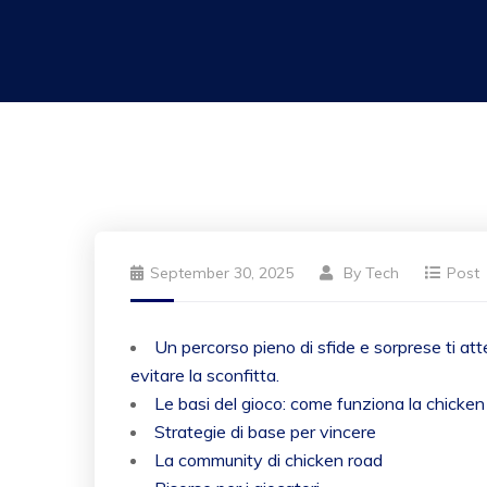
September 30, 2025
By
Tech
Post
Un percorso pieno di sfide e sorprese ti a
evitare la sconfitta.
Le basi del gioco: come funziona la chicken
Strategie di base per vincere
La community di chicken road