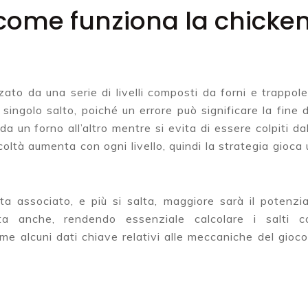
 come funziona la chicke
ato da una serie di livelli composti da forni e trappole
ingolo salto, poiché un errore può significare la fine d
a un forno all’altro mentre si evita di essere colpiti da
oltà aumenta con ogni livello, quindi la strategia gioca
ta associato, e più si salta, maggiore sarà il potenzia
ta anche, rendendo essenziale calcolare i salti c
e alcuni dati chiave relativi alle meccaniche del gioco