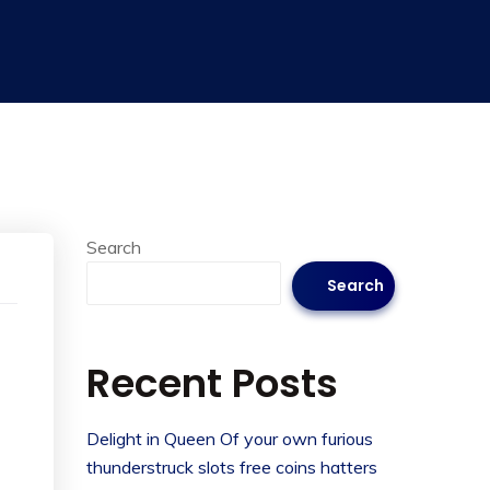
Search
Search
Recent Posts
Delight in Queen Of your own furious
thunderstruck slots free coins hatters