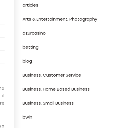
articles
Arts & Entertainment, Photography
azurcasino
betting
blog
Business, Customer Service
ma
Business, Home Based Business
il
ore
Business, Small Business
bwin
rso