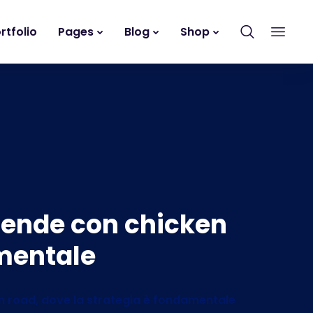
rtfolio
Pages
Blog
Shop
ttende con chicken
amentale
en road, dove la strategia è fondamentale