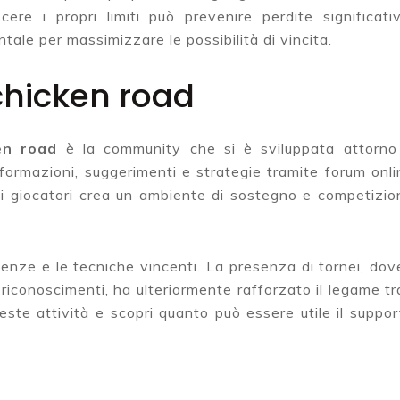
cere i propri limiti può prevenire perdite significativ
ale per massimizzare le possibilità di vincita.
chicken road
en road
è la community che si è sviluppata attorno
nformazioni, suggerimenti e strategie tramite forum onli
 i giocatori crea un ambiente di sostegno e competizio
ienze e le tecniche vincenti. La presenza di tornei, dov
riconoscimenti, ha ulteriormente rafforzato il legame tr
ste attività e scopri quanto può essere utile il suppor