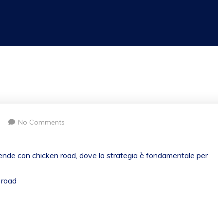
No Comments
ttende con chicken road, dove la strategia è fondamentale per
 road