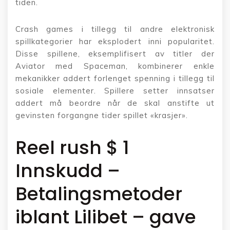
tiden.
Crash games i tillegg til andre elektronisk
spillkategorier har eksplodert inni popularitet.
Disse spillene, eksemplifisert av titler der
Aviator med Spaceman, kombinerer enkle
mekanikker addert forlenget spenning i tillegg til
sosiale elementer. Spillere setter innsatser
addert må beordre når de skal anstifte ut
gevinsten forgangne tider spillet «krasjer».
Reel rush $ 1
Innskudd –
Betalingsmetoder
iblant Lilibet – gave