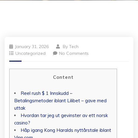
January 31, 2026
By
Tech
Uncategorized
No Comments
Content
Reel rush $ 1 Innskudd –
Betalingsmetoder iblant Lilibet – gave med
uttak
Hvordan tar jeg ut gevinster av ett norsk
casino?
Håp igang Kong Haralds nyttårstale iblant
Vinn.com