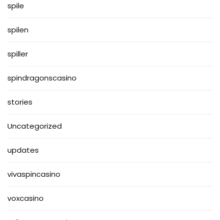
spile
spilen
spiller
spindragonscasino
stories
Uncategorized
updates
vivaspincasino
voxcasino