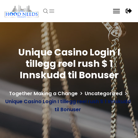
Unique Casino Login I
tillegg reel rush $ 1
Innskudd til Bonuser
Together Making a Change
Uncategorized
Unique Casino Login I tillegg reel rush $ 1 Innskudd
til Bonuser