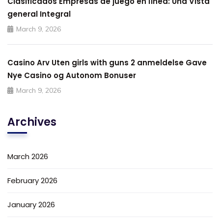
Clasificados Empresas de juego en línea: Una Vista
general Integral
March 9, 2026
Casino Arv Uten girls with guns 2 anmeldelse Gave
Nye Casino og Autonom Bonuser
March 9, 2026
Archives
March 2026
February 2026
January 2026