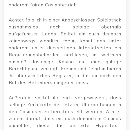
anderem fairen Casinobetrieb.
Achtet folglich in einer Angeschlossen Spielothek
ausnahmslos nach selbige oberhalb
aufgefuhrten Logos. Solltet ein euch dennoch
keineswegs wahrlich coeur, konnt das unter
anderem unter diesseitigen Internetseiten ein
Regulierungsbehorden nachlesen, in welchem
ausma? dasjenige Kasino die eine gultige
Berechtigung verfugt. Freund und feind initiieren
ihr ubersichtliches Register, in das ihr doch den
Ruf des Betreibers eingeben musst.
Au?erdem solltet ihr euch vergewissern, dass
selbige Zertifikate der letzten Uberprufungen in
den Casinoseiten bereitgestellt werden. Achtet
zudem darauf, dass ein euch dennoch in Casinos
anmeldet, diese das perfekte Hypertext-