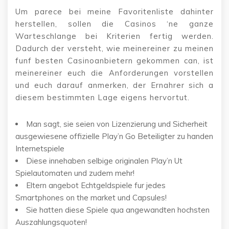
Um parece bei meine Favoritenliste dahinter
herstellen, sollen die Casinos ‘ne ganze
Warteschlange bei Kriterien fertig werden.
Dadurch der versteht, wie meinereiner zu meinen
funf besten Casinoanbietern gekommen can, ist
meinereiner euch die Anforderungen vorstellen
und euch darauf anmerken, der Ernahrer sich a
diesem bestimmten Lage eigens hervortut.
Man sagt, sie seien von Lizenzierung und Sicherheit
ausgewiesene offizielle Play’n Go Beteiligter zu handen
Internetspiele
Diese innehaben selbige originalen Play’n Ut
Spielautomaten und zudem mehr!
Eltern angebot Echtgeldspiele fur jedes
Smartphones on the market und Capsules!
Sie hatten diese Spiele qua angewandten hochsten
Auszahlungsquoten!