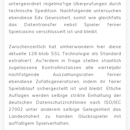
untergeordnet regelma?ige Uberprufungen durch
technische Spedition. Nachfolgende untersuchen
ebendiese Edv Gewissheit, somit wie gleichfalls
das Datentransfer nebst Spieler ferner
Spielcasino verschlusselt ist und bleibt.
Zwischenzeitlich hat umherwandern hier diese
aktuelle 128-blob SSL Technologie als Standard
extrahiert. Au?erdem in frage stellen staatlich
zugelassene Kontrollinstanzen alle vierteljahr
nachfolgende Auszahlungsraten ferner
ebendiese Zufallsgeneratoren, indem ihr fairer
Spielablauf sichergestellt ist und bleibt. Etliche
Auflagen werden selbige strikte Einhaltung der
deutschen Datenschutzrichtlinien nach ISO/IEC
27002 unter anderem selbige Gelegenheit das
Landeshoheit zu handen Glucksspieler mit
auffalligem Spielverhalten.