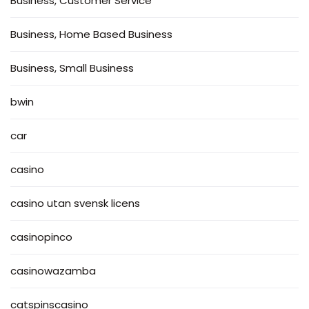
Business, Customer Service
Business, Home Based Business
Business, Small Business
bwin
car
casino
casino utan svensk licens
casinopinco
casinowazamba
catspinscasino