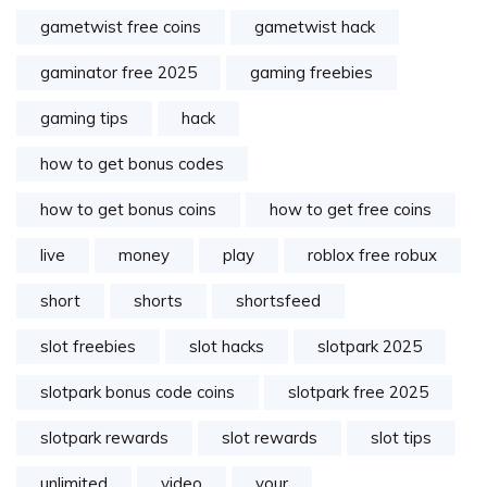
gametwist free coins
gametwist hack
gaminator free 2025
gaming freebies
gaming tips
hack
how to get bonus codes
how to get bonus coins
how to get free coins
live
money
play
roblox free robux
short
shorts
shortsfeed
slot freebies
slot hacks
slotpark 2025
slotpark bonus code coins
slotpark free 2025
slotpark rewards
slot rewards
slot tips
unlimited
video
your