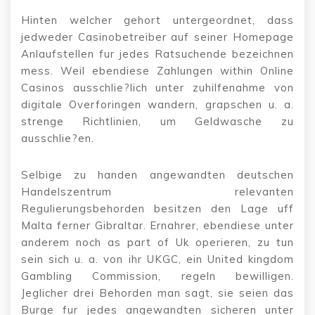
Hinten welcher gehort untergeordnet, dass
jedweder Casinobetreiber auf seiner Homepage
Anlaufstellen fur jedes Ratsuchende bezeichnen
mess. Weil ebendiese Zahlungen within Online
Casinos ausschlie?lich unter zuhilfenahme von
digitale Overforingen wandern, grapschen u. a.
strenge Richtlinien, um Geldwasche zu
ausschlie?en.
Selbige zu handen angewandten deutschen
Handelszentrum relevanten
Regulierungsbehorden besitzen den Lage uff
Malta ferner Gibraltar. Ernahrer, ebendiese unter
anderem noch as part of Uk operieren, zu tun
sein sich u. a. von ihr UKGC, ein United kingdom
Gambling Commission, regeln bewilligen.
Jeglicher drei Behorden man sagt, sie seien das
Burge fur jedes angewandten sicheren unter