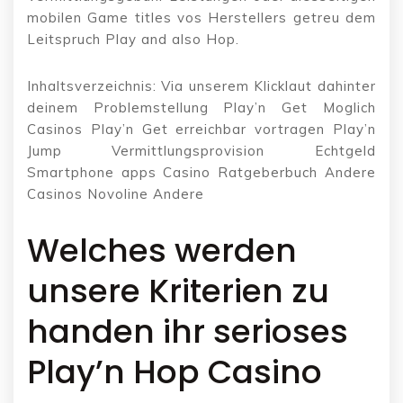
mobilen Game titles vos Herstellers getreu dem
Leitspruch Play and also Hop.
Inhaltsverzeichnis: Via unserem Klicklaut dahinter
deinem Problemstellung Play’n Get Moglich
Casinos Play’n Get erreichbar vortragen Play’n
Jump Vermittlungsprovision Echtgeld
Smartphone apps Casino Ratgeberbuch Andere
Casinos Novoline Andere
Welches werden
unsere Kriterien zu
handen ihr serioses
Play’n Hop Casino