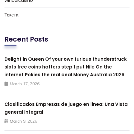
winouicasino
Текста
Recent Posts
Delight in Queen Of your own furious thunderstruck
slots free coins hatters step 1 put Nile On the
internet Pokies the real deal Money Australia 2026
March 17, 2026
Clasificados Empresas de juego en línea: Una Vista
general Integral
March 9, 2026