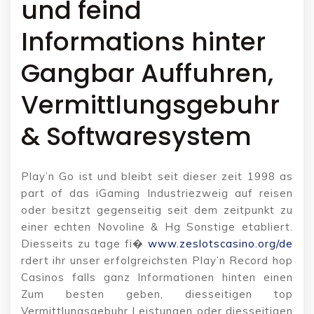
und feind
Informations hinter
Gangbar Auffuhren,
Vermittlungsgebuhr
& Softwaresystem
Play’n Go ist und bleibt seit dieser zeit 1998 as
part of das iGaming Industriezweig auf reisen
oder besitzt gegenseitig seit dem zeitpunkt zu
einer echten Novoline & Hg Sonstige etabliert.
Diesseits zu tage fi�
www.zeslotscasino.org/de
rdert ihr unser erfolgreichsten Play’n Record hop
Casinos falls ganz Informationen hinten einen
Zum besten geben, diesseitigen top
Vermittlungsgebuhr Leistungen oder diesseitigen