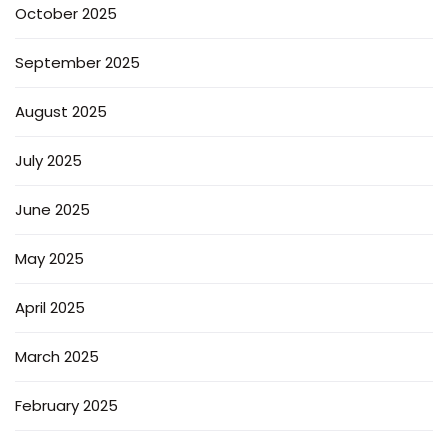
October 2025
September 2025
August 2025
July 2025
June 2025
May 2025
April 2025
March 2025
February 2025