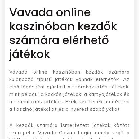
Vavada online
kaszinóban kezdők
számára elérhető
játékok
Vavada online kaszinóban kezdők számára
különböző típusú játékok vannak elérhetők. Az
első lépésként ajánlott a szórakoztatási játékok,
mint például a kockás játékok, a kártyajátékok és
a szimulációs játékok. Ezek segítenek megérteni
a kaszinó játékokat és a nyerési szabályokat.
A kezdők számára ismertetett játékok között
szerepel a Vavada Casino Login, amely segít a