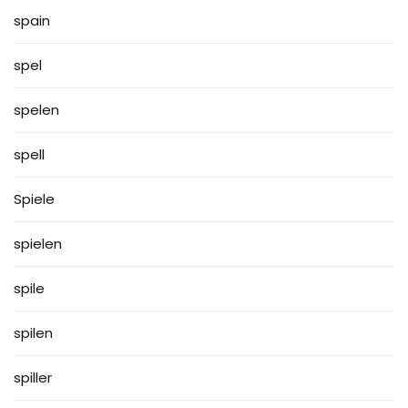
spain
spel
spelen
spell
Spiele
spielen
spile
spilen
spiller