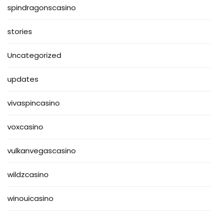
spindragonscasino
stories
Uncategorized
updates
vivaspincasino
voxcasino
vulkanvegascasino
wildzcasino
winouicasino