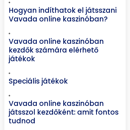
Hogyan indíthatok el játsszani
Vavada online kaszinóban?
Vavada online kaszinóban
kezdők számára elérhető
játékok
Speciális játékok
Vavada online kaszinóban
játsszol kezdőként: amit fontos
tudnod