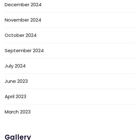
December 2024
November 2024
October 2024
September 2024
July 2024
June 2023
April 2023
March 2023
Gallery