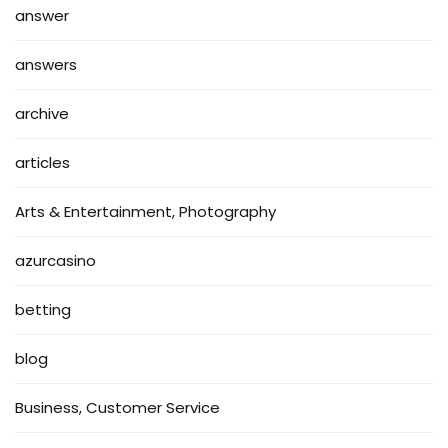
answer
answers
archive
articles
Arts & Entertainment, Photography
azurcasino
betting
blog
Business, Customer Service