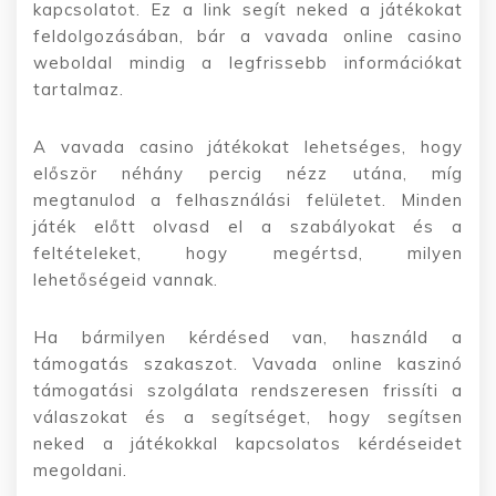
kapcsolatot. Ez a link segít neked a játékokat
feldolgozásában, bár a vavada online casino
weboldal mindig a legfrissebb információkat
tartalmaz.
A vavada casino játékokat lehetséges, hogy
először néhány percig nézz utána, míg
megtanulod a felhasználási felületet. Minden
játék előtt olvasd el a szabályokat és a
feltételeket, hogy megértsd, milyen
lehetőségeid vannak.
Ha bármilyen kérdésed van, használd a
támogatás szakaszot. Vavada online kaszinó
támogatási szolgálata rendszeresen frissíti a
válaszokat és a segítséget, hogy segítsen
neked a játékokkal kapcsolatos kérdéseidet
megoldani.