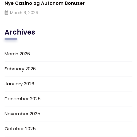
Nye Casino og Autonom Bonuser
March 9, 2026
Archives
March 2026
February 2026
January 2026
December 2025
November 2025
October 2025