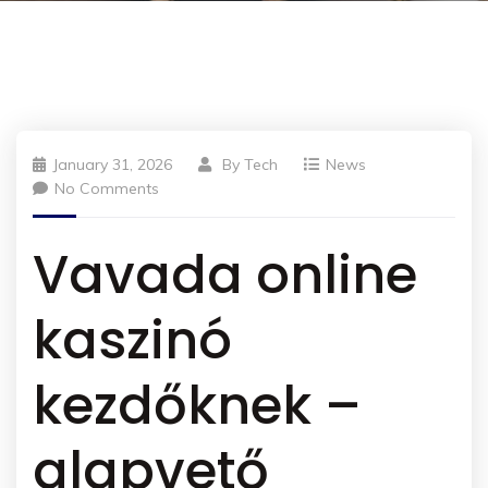
January 31, 2026
By
Tech
News
No Comments
Vavada online
kaszinó
kezdőknek –
alapvető