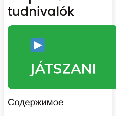
tudnivalók
JÁTSZANI
Содержимое