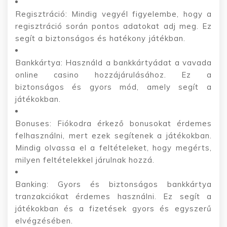
Regisztráció: Mindig vegyél figyelembe, hogy a
regisztráció során pontos adatokat adj meg. Ez
segít a biztonságos és hatékony játékban.
Bankkártya: Használd a bankkártyádat a vavada
online casino hozzájárulásához. Ez a
biztonságos és gyors mód, amely segít a
játékokban.
Bonuses: Fiókodra érkező bonusokat érdemes
felhasználni, mert ezek segítenek a játékokban.
Mindig olvassa el a feltételeket, hogy megérts,
milyen feltételekkel járulnak hozzá.
Banking: Gyors és biztonságos bankkártya
tranzakciókat érdemes használni. Ez segít a
játékokban és a fizetések gyors és egyszerű
elvégzésében.