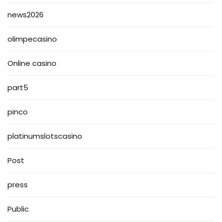
news2026
olimpecasino
Online casino
part5
pinco
platinumslotscasino
Post
press
Public