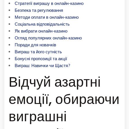
Стратегії виграшу в онлайн-казино
Безпека та регулювання
Методи оплати в онлайн-казино
Соціальна відповідальність
Як вибрати онлайн-казино
Огляд популярних онлайн-казино
Поради для новачків
Виграш та його сутність
Бонусні пропозиції та акції
Виграш: Навички чи Щастя?
Відчуй азартні
емоції, обираючи
виграшні