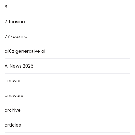
6
711casino
777casino
a16z generative ai
Ai News 2025
answer
answers
archive
articles