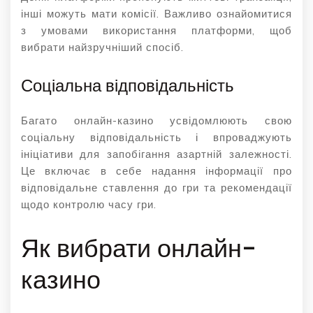
інші можуть мати комісії. Важливо ознайомитися
з умовами використання платформи, щоб
вибрати найзручніший спосіб.
Соціальна відповідальність
Багато онлайн-казино усвідомлюють свою
соціальну відповідальність і впроваджують
ініціативи для запобігання азартній залежності.
Це включає в себе надання інформації про
відповідальне ставлення до гри та рекомендації
щодо контролю часу гри.
Як вибрати онлайн-
казино