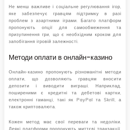
Не менш важливе і соціальне регулювання ігор,
яке забезпечує гравцям підтримку в разі
проблем з азартними іграми. Багато платформ
пропонують опції для самообмеження та
призупинення гри, що є необхідним кроком для
запобігання ігровій залежності.
Методи оплати в онлайн-казино
Онлайн-казино пропонують різноманітні методи
оплати, що дозволяють гравцям вносити
депозити і виводити виграші. Наприклад,
поширеними є кредитні та дебетові картки,
електронні гаманці, такі як PayPal та Skrill, а
також криптовалюта.
Кожен метод має свої переваги та недоліки.
Деякі платформи пропонують миттєві транзакції,