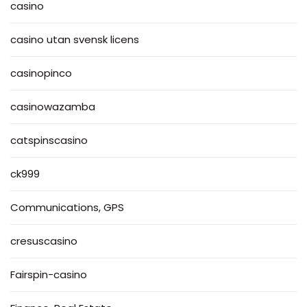
casino
casino utan svensk licens
casinopinco
casinowazamba
catspinscasino
ck999
Communications, GPS
cresuscasino
Fairspin-casino