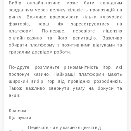
Вибір онлайн-казино може бути складним
завданням через велику кількість пропозицій на
ринку. Важливо враховувати кілька ключових
факторів, перш ніж зареєструватися на
платформі. По-перше, перевірте ліцензію
онлайн-казино та його репутацію. Важливо
обирати платформу з позитивними відгуками та
тривалим досвідом роботи.
По-друге, розгляньте різноманітність ігор, які
пропонує казино. Найкращі платформи мають
широкий вибір ігор від провідних розробників.
Також важливо звернути увагу на бонуси та
акції.
Критерій
Що шукати
Перевірте, чи є у казино ліцензія від