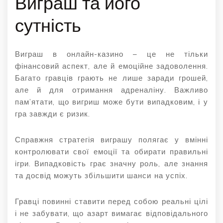
Виграш та його
сутність
Виграш в онлайн-казино – це не тільки
фінансовий аспект, але й емоційне задоволення.
Багато гравців грають не лише заради грошей,
але й для отримання адреналіну. Важливо
пам’ятати, що вигриш може бути випадковим, і у
гра завжди є ризик.
Справжня стратегія виграшу полягає у вмінні
контролювати свої емоції та обирати правильні
ігри. Випадковість грає значну роль, але знання
та досвід можуть збільшити шанси на успіх.
Гравці повинні ставити перед собою реальні цілі
і не забувати, що азарт вимагає відповідального