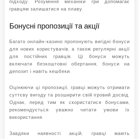
підходу. Розуміння механіки гри допомагає
гравцям залишатися на плаву.
Бонусні пропозиції та акції
Багато онлайн-казино пропонують вигідні бонуси
для нових користувачів, а також регулярні акції
для постійних гравців. Ці бонуси можуть
включати безкоштовні обертання, бонуси на
депозит і навіть кешбеки.
Оцінюючи ці пропозиції, гравці можуть отримати
суттєву вигоду та розширити свій ігровий досвід.
Однак, перед тим як скористатися бонусами,
рекомендується уважно читати умови їх
використання.
Завдяки наявності акцій, гравці мають