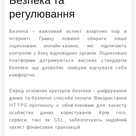
Безпека та
регулювання
Безпека – важливий аспект азартних ігор в
інтернеті. Гравці повинні обирати лише
ліцензовані онлайн-казино, які підлягають
контролю з боку відповідних органів. Ліцензовані
платформи дотримуються високих стандартів
безпеки, що дозволяє гравцям відчувати себе
комфортно.
Серед основних критеріїв безпеки – шифрування
даних та безпечні способи оплати. Використання
HTTPS-протоколу є обов’язковим для захисту
особистих даних користувачів. Крім того,
сервіси, такі як SSL, забезпечують надійний
захист фінансових транзакцій.