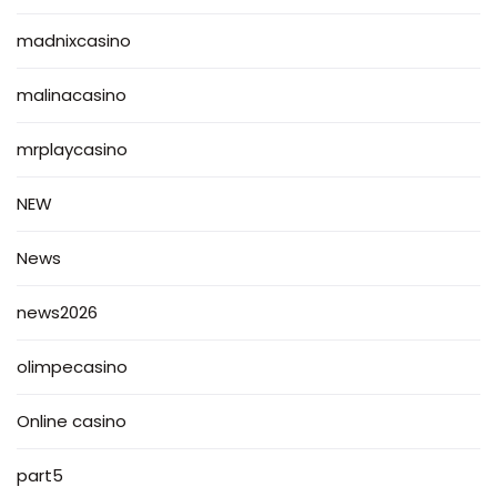
madnixcasino
malinacasino
mrplaycasino
NEW
News
news2026
olimpecasino
Online casino
part5