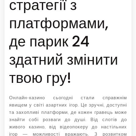
стратегії з
платформами,
де парик 24
здатний змінити
твою гру!
Онлайн-казино сьогодні стали справжнім
явищем у світі азартних ігор. Це зручні, доступні
та захопливі платформи, де кожен гравець може
знайти собі розваги до душі. Від слотів до
живого казино, від відеопокеру до настільних
ігор — можливості вражають. З розвитком