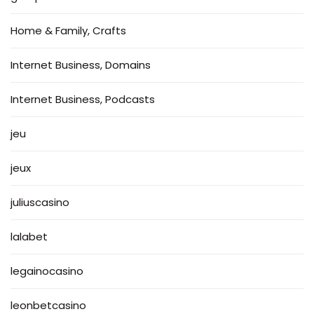
Home & Family, Crafts
Internet Business, Domains
Internet Business, Podcasts
jeu
jeux
juliuscasino
lalabet
legainocasino
leonbetcasino