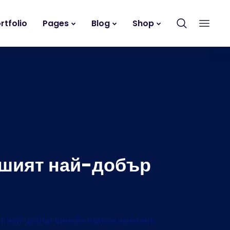
rtfolio
Pages
Blog
Shop
ашият най-добър
т най-добър онлайн език за залагане