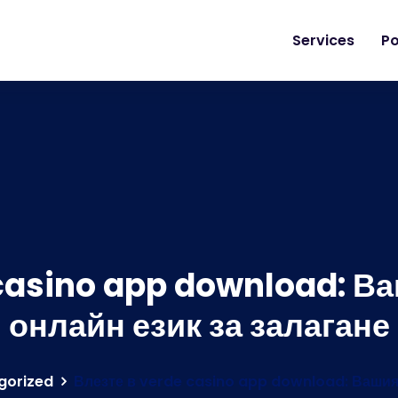
Services
Po
 casino app download: В
онлайн език за залагане
gorized
Влезте в verde casino app download: Вашия