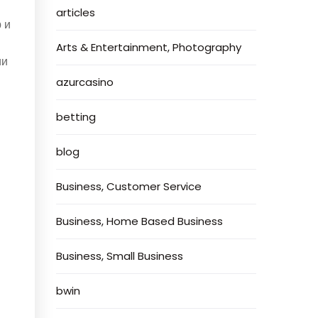
articles
 и
Arts & Entertainment, Photography
ии
azurcasino
betting
blog
Business, Customer Service
Business, Home Based Business
Business, Small Business
bwin