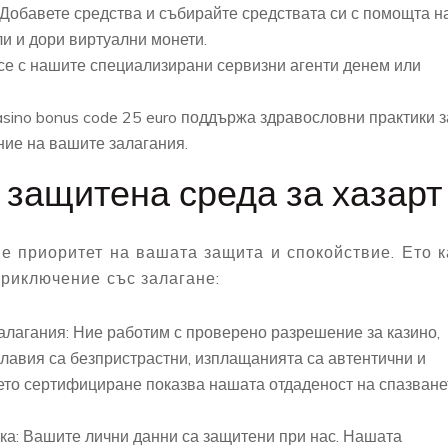
Добавете средства и събирайте средствата си с помощта н
и и дори виртуални монети.
се с нашите специализирани сервизни агенти денем или
asino bonus code 25 euro поддържа здравословни практики з
ние на вашите залагания.
 защитена среда за хазарт
е приоритет на вашата защита и спокойствие. Ето к
приключение със залагане:
алагания: Ние работим с проверено разрешение за казино,
аглавия са безпристрастни, изплащанията са автентични и
ето сертифициране показва нашата отдаденост на спазване
ка: Вашите лични данни са защитени при нас. Нашата