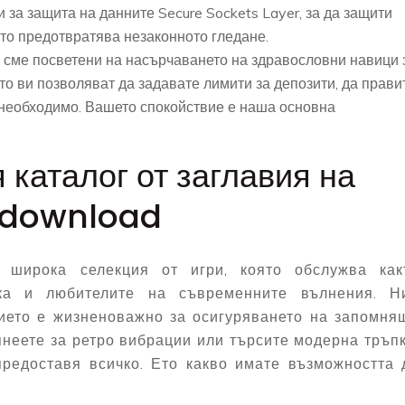
за защита на данните Secure Sockets Layer, за да защити
то предотвратява незаконното гледане.
 сме посветени на насърчаването на здравословни навици 
то ви позволяват да задавате лимити за депозити, да прави
е необходимо. Вашето спокойствие е наша основна
каталог от заглавия на
 download
 широка селекция от игри, която обслужва как
ака и любителите на съвременните вълнения. Н
ието е жизненоважно за осигуряването на запомня
неете за ретро вибрации или търсите модерна тръпк
предоставя всичко. Ето какво имате възможността 