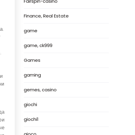
Fairspin-casino
Finance, Real Estate
а.
game
т
game, ck999
.
Games
gaming
ни
ни
gemes, casino
giochi
да
giochi1
ри
че
gioco