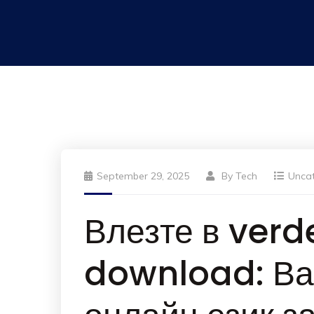
September 29, 2025
By
Tech
Unca
Влезте в verd
download: Ва