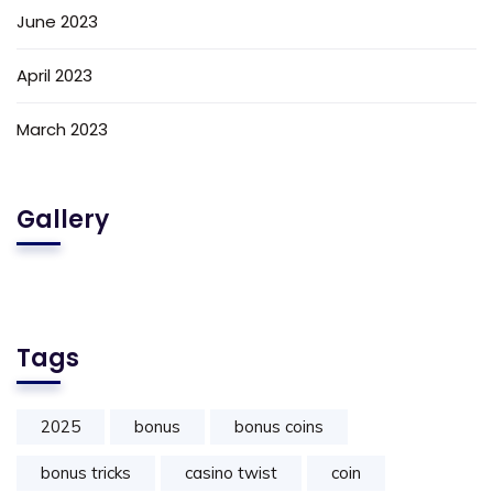
June 2023
April 2023
March 2023
Gallery
Tags
2025
bonus
bonus coins
bonus tricks
casino twist
coin