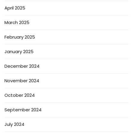
April 2025
March 2025
February 2025
January 2025
December 2024
November 2024
October 2024
September 2024
July 2024