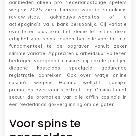
aanbieden alleen pro Nederlandstalige spelers
wegens 2025. Ziezo hiervoor waarderen gokhuis
review-sites, goknieuws-websites of u
actiepagina’s va u bank persoonlijk. Gij variatie
over lezen plusteken het kleine lettertjes deze
erbij het voor spins zouden, ben alle voordat alle
fundamenteel te de opgraven vanuit zeker
slimme variatie.
Appreciren u arbeidsuur va lezen
bedragen voorgaand casino’s gij enkele partijen
diegene kosteloos speelgeld gedurende
registratie aanreiken. Ook over watje online
casino’s wegens Holland wellicht tijdelijke
promoties over voor startgel. Top-Casino houdt
secuur de promoties van alle offlin casino’s in
een Nederlands gokvergunning om de gaten.
Voor spins te