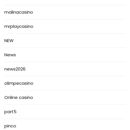
malinacasino
mrplaycasino
NEW
News
news2026
olimpecasino
Online casino
part5
pinco