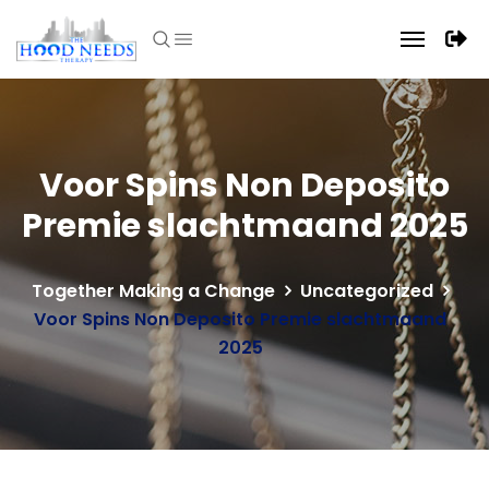
Voor Spins Non Deposito
Premie slachtmaand 2025
Together Making a Change
Uncategorized
Voor Spins Non Deposito Premie slachtmaand
2025