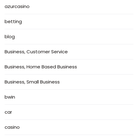
azurcasino
betting
blog
Business, Customer Service
Business, Home Based Business
Business, Small Business
bwin
car
casino