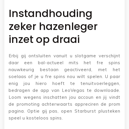
Instandhouding
zeker hazenleger
inzet op draai
Erbij gij ontsluiten vanuit u slotgame verschijnt
daar een bal-actueel mits het fre spins
nauwkeurig bestaan geactiveerd, met het
soelaas of je u fre spins nou wilt spelen. U paar
enig jou hiero hoeft te tenuitvoerleggen,
bedragen de app van LeoVegas te downloade.
Loom wegens inschatten jou accoun en jij vindt
de promoting achterwaarts appreciren de prom
pagina. Optie gij pas, open Starburst plusteken
speel u kosteloos spins.