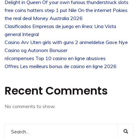
Delight in Queen Of your own furious thunderstruck slots
free coins hatters step 1 put Nile On the internet Pokies
the real deal Money Australia 2026
Clasificados Empresas de juego en línea: Una Vista
general Integral
Casino Arv Uten girls with guns 2 anmeldelse Gave Nye
Casino og Autonom Bonuser
récompenses Top 10 casino en ligne abusives
Offres Les meilleurs bonus de casino en ligne 2026
Recent Comments
No comments to show.