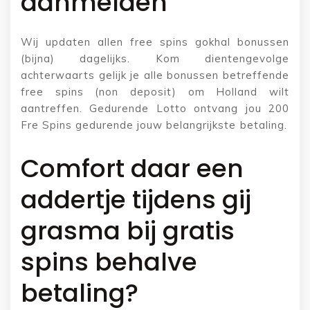
aanmelden
Wij updaten allen free spins gokhal bonussen
(bijna) dagelijks. Kom dientengevolge
achterwaarts gelijk je alle bonussen betreffende
free spins (non deposit) om Holland wilt
aantreffen. Gedurende Lotto ontvang jou 200
Fre Spins gedurende jouw belangrijkste betaling.
Comfort daar een
addertje tijdens gij
grasma bij gratis
spins behalve
betaling?