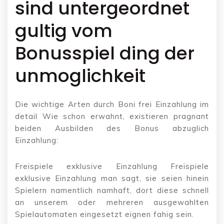
sind untergeordnet
gultig vom
Bonusspiel ding der
unmoglichkeit
Die wichtige Arten durch Boni frei Einzahlung im
detail Wie schon erwahnt, existieren pragnant
beiden Ausbilden des Bonus abzuglich
Einzahlung:
Freispiele exklusive Einzahlung Freispiele
exklusive Einzahlung man sagt, sie seien hinein
Spielern namentlich namhaft, dort diese schnell
an unserem oder mehreren ausgewahlten
Spielautomaten eingesetzt eignen fahig sein.