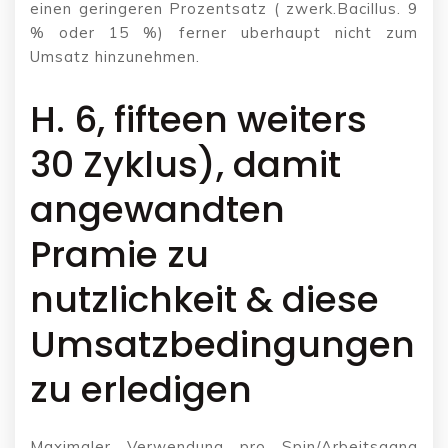
einen geringeren Prozentsatz ( zwerk.Bacillus. 9
% oder 15 %) ferner uberhaupt nicht zum
Umsatz hinzunehmen.
H. 6, fifteen weiters
30 Zyklus), damit
angewandten
Pramie zu
nutzlichkeit & diese
Umsatzbedingungen
zu erledigen
Maximaler Verwendung pro Spin/Arbeitsgang