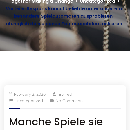
Together Making a Change
Uncategorized
Vorteile: Respons kannst beliebte unter anderem
besondere Spielautomaten ausprobieren,
abzuglich dein eigenes Zaster nachdem riskieren
February 2, 2026
By
Tech
Uncategorized
No Comments
Manche Spiele sie