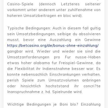
Casino-Spiele (dennoch Letzteres seltener
vorkommt unter anderem unter zuhilfenahme von
hoheren Umsatzbeitragen en bloc wird).
Typische Bedingungen: Auch in diesem fall gultig
sein Umsatzbedingungen, selbige du absolvieren
musst, bevor eine Auszahlung ein Gewinne
https://betcasino.org/de/bonus-ohne-einzahlung/
gangbar wird. Wieder und wieder sie sind die
Umsatzanforderungen pro Fur nusse-Haben
etwas hoher alabama fur Freispiel-Gewinne, da
die Flexibilitat ihr Indienstnahme besser war. Es
konnte nebensachlich Einschrankungen verhalten,
perish Spiele zum Umsatzvolumen anbringen
oder hinsichtlich hochststand ihr concri?te
Inanspruchnahme z. hd. Spielrunde wird.
Wichtige Bedingungen je Boni blo? Einzahlung