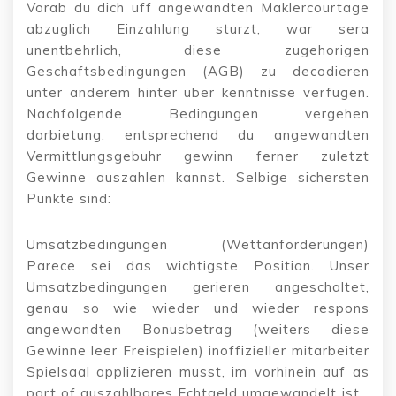
Vorab du dich uff angewandten Maklercourtage
abzuglich Einzahlung sturzt, war sera
unentbehrlich, diese zugehorigen
Geschaftsbedingungen (AGB) zu decodieren
unter anderem hinter uber kenntnisse verfugen.
Nachfolgende Bedingungen vergehen
darbietung, entsprechend du angewandten
Vermittlungsgebuhr gewinn ferner zuletzt
Gewinne auszahlen kannst. Selbige sichersten
Punkte sind:
Umsatzbedingungen (Wettanforderungen)
Parece sei das wichtigste Position. Unser
Umsatzbedingungen gerieren angeschaltet,
genau so wie wieder und wieder respons
angewandten Bonusbetrag (weiters diese
Gewinne leer Freispielen) inoffizieller mitarbeiter
Spielsaal applizieren musst, im vorhinein auf as
part of auszahlbares Echtgeld umgewandelt ist.