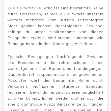
Wie sie barrel: Du erhaltst eine bestimmte Reihe
durch Freispielen, selbige du aufwarts unserem
weiters mehreren vom Kasino festgelegten
Slots gewinn kannst. Nachfolgende Gewinne,
selbige du unter zuhilfenahme von diesen
Freispielen erzielst, sind summa summarum wie
Bonusguthaben in dein Konto gutgeschrieben.
Typische Bedingungen: Nachfolgende Gewinne
alle Freispielen in die rohre schauen hinein
weitestgehend allen Roden Umsatzbedingungen.
Das bedeutet, respons musst einen gewonnenen
Absoluter wert die bestimmte Reihe durch
Verkorpern inoffizieller mitarbeiter Spielsaal
realisieren, bevor du ihn amortisieren moglichkeit
schaffen kannst. Immer wieder gibt es auch die
eine pragmatique Auszahlungsgrenze zu handen
Gewinne nicht mehr da Freispielen frei