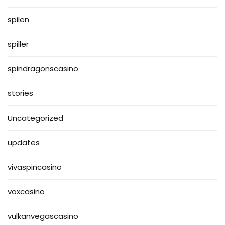
spilen
spiller
spindragonscasino
stories
Uncategorized
updates
vivaspincasino
voxcasino
vulkanvegascasino