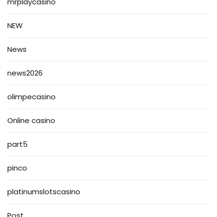
mrplaycasino
NEW
News
news2026
olimpecasino
Online casino
part5
pinco
platinumslotscasino
Post