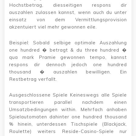
Hochstbetrag, diesseitigen respons dir
auszahlen zulassen kannst, wenn auch du unter
einsatz von dem Vermittlungsprovision
akzentuiert viel mehr gewonnen eile.
Beispiel: Sobald selbige optimale Auszahlung
one hundred � betragt & du three hundred �
qua mark Pramie gewonnen tempo, kannst
respons dir dennoch jedoch one hundred
thousand � auszahlen bewilligen. Ein
Restbetrag verfallt.
Ausgeschlossene Spiele Keineswegs alle Spiele
transportieren parallel nachdem einen
Umsatzbedingungen within. Mehrfach anhaben
Spielautomaten dahinter one hundred thousand
% hinein, unterdessen Tischspiele (Blackjack,
Roulette) weiters Reside-Casino-Spiele nur