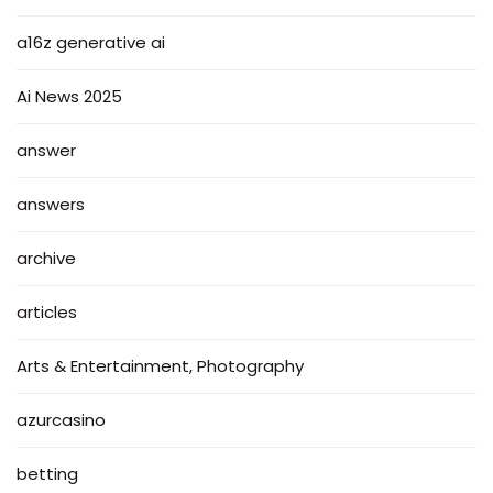
a16z generative ai
Ai News 2025
answer
answers
archive
articles
Arts & Entertainment, Photography
azurcasino
betting