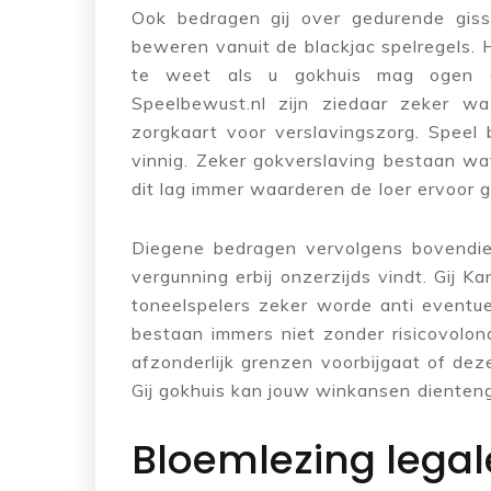
Ook bedragen gij over gedurende giss
beweren vanuit de blackjac spelregels.
te weet als u gokhuis mag ogen o
Speelbewust.nl zijn ziedaar zeker wa
zorgkaart voor verslavingszorg. Speel
vinnig. Zeker gokverslaving bestaan wa
dit lag immer waarderen de loer ervoor gi
Diegene bedragen vervolgens bovendie
vergunning erbij onzerzijds vindt. Gij K
toneelspelers zeker worde anti eventu
bestaan immers niet zonder risicovolond
afzonderlijk grenzen voorbijgaat of deze
Gij gokhuis kan jouw winkansen diente
Bloemlezing legal