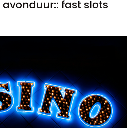
 avonduur:: fast slots