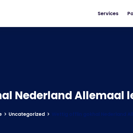
Services
Po
hal Nederland Allemaal 
e
Uncategorized
Wettig offlin gokhal Nederland A