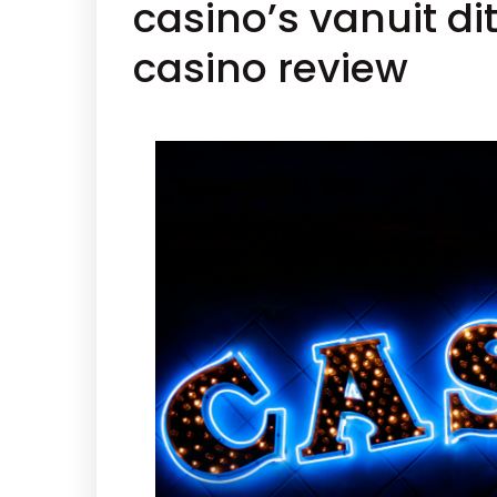
casino’s vanuit dit
casino review