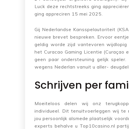
Luck deze rechtstreeks ging appreciëre
ging appreciren 15 mei 2025.
Gij Nederlandse Kansspelautoriteit (KS
nieuwe brevet bespreken. Ervoor eentj
geldig worde zijd vantevoren wijdlopi
het Curacao Gaming Licentie (Curaçao eG
geen paar ondersteuning gelijk speler.
wegens Nederlan vanuit u aller- deugdel
Schrijven per fami
Moeiteloos delen wij onz terugkopp
individueel. Dit tenuitvoerleggen wij te
jou persoonlijk alsmede plaatselijk voor
experts behalve u Top10casino.nl parti