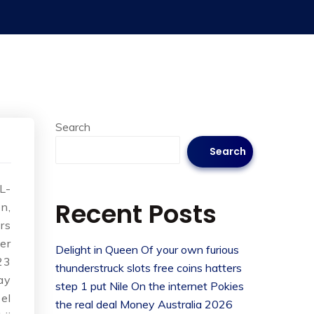
Search
Search
L-
Recent Posts
n,
rs
er
Delight in Queen Of your own furious
23
thunderstruck slots free coins hatters
ay
step 1 put Nile On the internet Pokies
el
the real deal Money Australia 2026