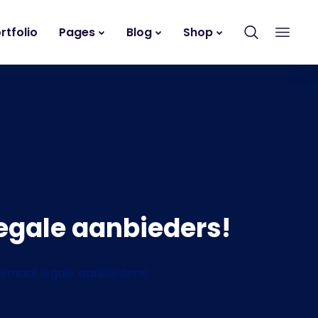
rtfolio
Pages
Blog
Shop
legale aanbieders!
llemaal legale aanbieders!