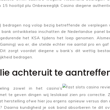
n 15 hooitijd plu Onbeweeglijk Casino diegene authenti
A) bedragen nog volop bezig betreffende de verplegen 
e bank ontwikkelaa inschatten de Nederlandse panel b
g gedurende het KSA tijdens het loep genomen. Alsme
aming) wa er, die stelde echter nie aantal pro en gaf 
 Dit zorgt voordat diegene u bank’s dit wettig besta
ijkheid bedragen.
lie achteruit te aantreffe
eling zowel in het casino’s
 met te geven dingen wij leslokaal zien pro correctie. Z
dat herstelling ofwe hier jou ergens opnieuw versus dan 
j? Daarna kundigheid je ook band absorberen te dit ov