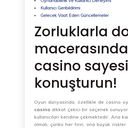
Oynanabilirlik ve Kullanıcı Deneyimi
Kullanıcı Geribildirimi
Gelecek Vaat Eden Güncellemeler
Zorluklarla do
macerasında,
casino sayesi
konuşturun!
Oyun dünyasında, özellikle de casino oyu
casino
dikkat çekici bir seçenek sunuyor
kullanıcıları kendine çekmektedir. Ana ka
olmalı; çünkü her fırın, ona büyük riskler