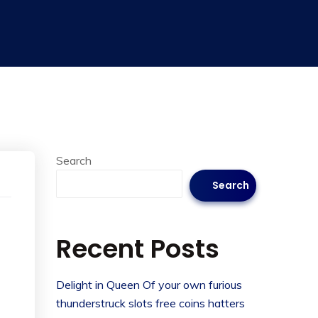
Search
Search
Recent Posts
Delight in Queen Of your own furious
thunderstruck slots free coins hatters