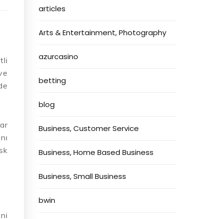
articles
Arts & Entertainment, Photography
azurcasino
li
ve
betting
de
blog
lar
Business, Customer Service
nı
sk
Business, Home Based Business
Business, Small Business
bwin
ini