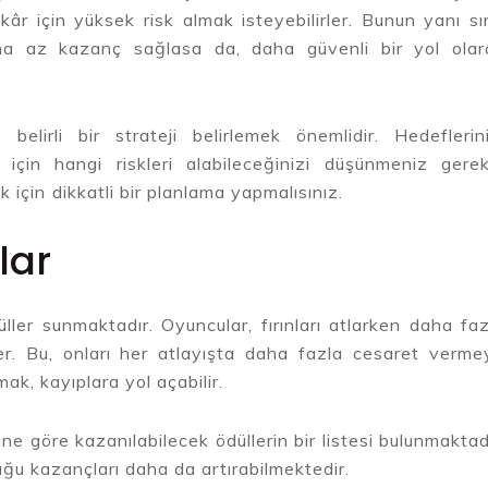
r için yüksek risk almak isteyebilirler. Bunun yanı sır
a az kazanç sağlasa da, daha güvenli bir yol olar
irli bir strateji belirlemek önemlidir. Hedeflerini
çin hangi riskleri alabileceğinizi düşünmeniz gereki
k için dikkatli bir planlama yapmalısınız.
lar
üller sunmaktadır. Oyuncular, fırınları atlarken daha fa
ler. Bu, onları her atlayışta daha fazla cesaret verme
ak, kayıplara yol açabilir.
ne göre kazanılabilecek ödüllerin bir listesi bulunmaktad
uğu kazançları daha da artırabilmektedir.