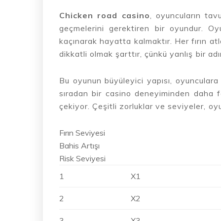
Chicken road casino
, oyuncuların tav
geçmelerini gerektiren bir oyundur. Oy
kaçınarak hayatta kalmaktır. Her fırın at
dikkatli olmak şarttır, çünkü yanlış bir adı
Bu oyunun büyüleyici yapısı, oyunculara 
sıradan bir casino deneyiminden daha faz
çekiyor. Çeşitli zorluklar ve seviyeler, o
Fırın Seviyesi
Bahis Artışı
Risk Seviyesi
1
X1
2
X2
3
X3