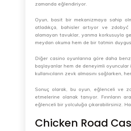
zamanda eğlendiriyor.
Oyun, basit bir mekanizmaya sahip olma
atladıkça, bahisler artıyor ve zdoby
alamayan tavuklar, yanma korkusuyla geri
meydan okuma hem de bir tatmin duygusu
Diğer casino oyunlarına göre daha ben
başlayanlar hem de deneyimli oyuncular içi
kullanıcıların zevk almasını sağlarken, her
Sonuç olarak, bu oyun, eğlenceli ve zor
etmelerine olanak tanıyor. Fırınların ar
eğlenceli bir yolculuğa çıkarabilirsiniz. H
Chicken Road Cas