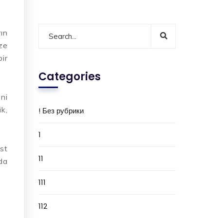
ın
ze
ir
Categories
ni
ik,
! Без рубрики
1
st
11
da
111
112