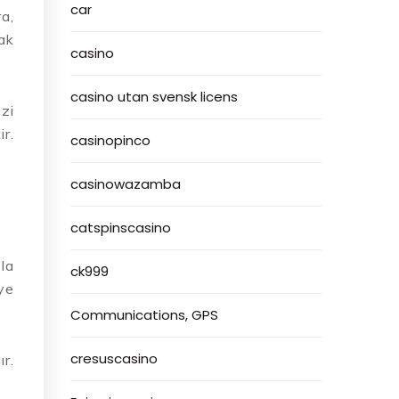
car
a,
ak
casino
casino utan svensk licens
zi
r.
casinopinco
casinowazamba
catspinscasino
zla
ck999
ye
Communications, GPS
cresuscasino
ır.