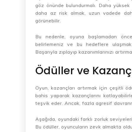
göz önünde bulundurmalı. Daha yüksek kâ
daha az risk almak, uzun vadede dah
görünebilir.
Bu nedenle, oyuna başlamadan önce bel
belirlemeniz ve bu hedeflere ulaşmak i
Başarıyla zıplayıp kazanımlarınızı artırma
Ödüller ve Kazanç
Oyun, kazançları artırmak için çeşitli öd
bahis yaparak kazançlarını katlayabilir
teşvik eder. Ancak, fazla agresif davranm
Aşağıda, oyundaki farklı zorluk seviyeleri
Bu ödüller, oyuncuların zevk almakta old