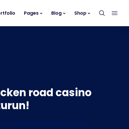
rtfolio
Pages
Blog
Shop
hicken road casino
turun!
ino sayesinde cesaretinizi konuşturun!